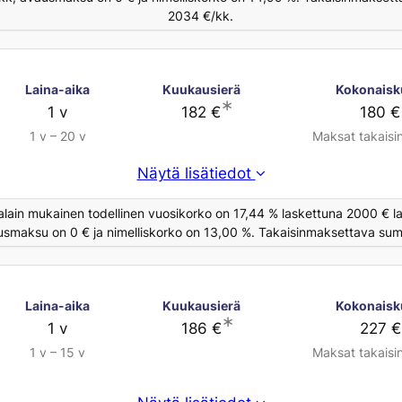
2034 €/kk.
Laina-aika
Kuukausierä
Kokonaisk
∗
1 v
182 €
180 €
1 v – 20 v
Maksat takaisi
Näytä lisätiedot
alain mukainen todellinen vuosikorko on 17,44 % laskettuna 2000 € la
usmaksu on 0 € ja nimelliskorko on 13,00 %. Takaisinmaksettava summ
Laina-aika
Kuukausierä
Kokonaisk
∗
1 v
186 €
227 €
1 v – 15 v
Maksat takaisi