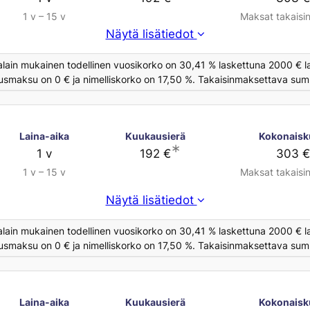
1 v – 15 v
Maksat takaisi
Näytä lisätiedot
alain mukainen todellinen vuosikorko on 30,41 % laskettuna 2000 € la
usmaksu on 0 € ja nimelliskorko on 17,50 %. Takaisinmaksettava summ
Laina-aika
Kuukausierä
Kokonaisk
∗
1 v
192 €
303 
1 v – 15 v
Maksat takaisi
Näytä lisätiedot
alain mukainen todellinen vuosikorko on 30,41 % laskettuna 2000 € la
usmaksu on 0 € ja nimelliskorko on 17,50 %. Takaisinmaksettava summ
Laina-aika
Kuukausierä
Kokonaisk