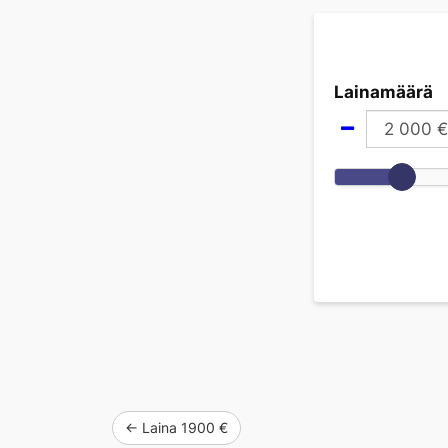
Lainamäärä
2 000
€
← Laina 1900 €