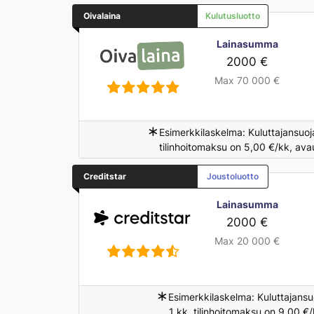
Oivalaina
Kulutusluotto
Lainasumma
2000 €
Max 70 000 €
∗
Esimerkkilaskelma: Kuluttajansuoj
tilinhoitomaksu on 5,00 €/kk, ava
Creditstar
Joustoluotto
Lainasumma
2000 €
Max 20 000 €
∗
Esimerkkilaskelma: Kuluttajansu
1 kk, tilinhoitomaksu on 9,00 €