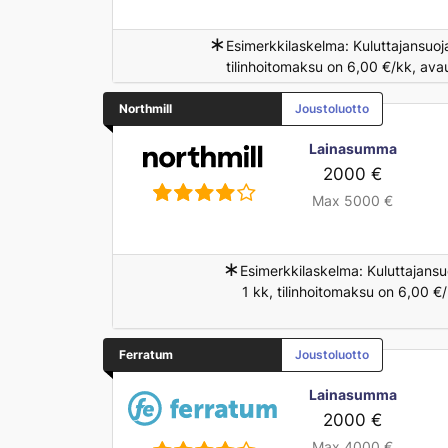
∗
Esimerkkilaskelma: Kuluttajansuoj
tilinhoitomaksu on 6,00 €/kk, ava
Northmill
Joustoluotto
Lainasumma
2000 €
Max 5000 €
∗
Esimerkkilaskelma: Kuluttajansu
1 kk, tilinhoitomaksu on 6,00 €
Ferratum
Joustoluotto
Lainasumma
2000 €
Max 4000 €