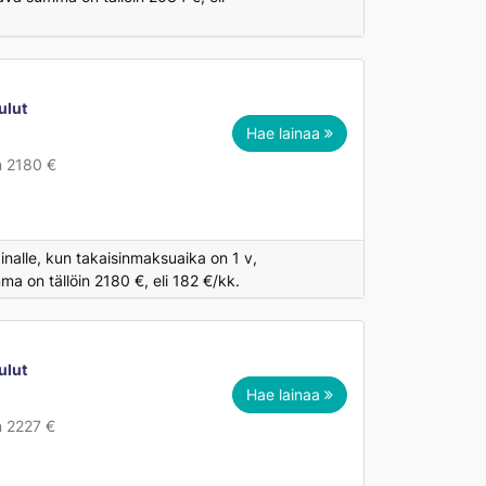
ulut
Hae lainaa
n 2180 €
inalle, kun takaisinmaksuaika on 1 v,
a on tällöin 2180 €, eli 182 €/kk.
ulut
Hae lainaa
n 2227 €