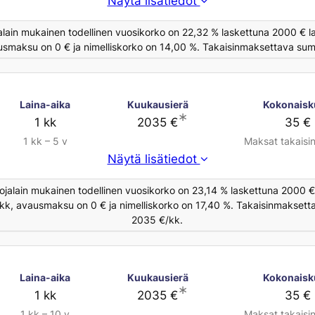
Näytä lisätiedot
alain mukainen todellinen vuosikorko on 22,32 % laskettuna 2000 € la
usmaksu on 0 € ja nimelliskorko on 14,00 %. Takaisinmaksettava summ
Laina-aika
Kuukausierä
Kokonaisk
∗
1 kk
2035 €
35 €
1 kk – 5 v
Maksat takaisi
Näytä lisätiedot
ojalain mukainen todellinen vuosikorko on 23,14 % laskettuna 2000 € 
/kk, avausmaksu on 0 € ja nimelliskorko on 17,40 %. Takaisinmaksett
2035 €/kk.
Laina-aika
Kuukausierä
Kokonaisk
∗
1 kk
2035 €
35 €
1 kk – 10 v
Maksat takaisi