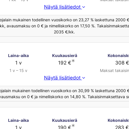
Näytä lisätiedot
ojalain mukainen todellinen vuosikorko on 23,27 % laskettuna 2000 € 
/kk, avausmaksu on 0 € ja nimelliskorko on 17,50 %. Takaisinmaksett
2035 €/kk.
Laina-aika
Kuukausierä
Kokonaisk
∗
1 v
192 €
308 €
1 v – 15 v
Maksat takaisi
Näytä lisätiedot
ojalain mukainen todellinen vuosikorko on 30,99 % laskettuna 2000 €
avausmaksu on 0 € ja nimelliskorko on 14,80 %. Takaisinmaksettava s
Laina-aika
Kuukausierä
Kokonaisk
∗
1 v
190 €
283 €