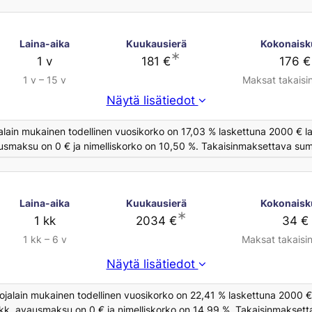
Laina-aika
Kuukausierä
Kokonaisk
∗
1 v
181 €
176 €
1 v – 15 v
Maksat takaisi
Näytä lisätiedot
alain mukainen todellinen vuosikorko on 17,03 % laskettuna 2000 € la
usmaksu on 0 € ja nimelliskorko on 10,50 %. Takaisinmaksettava summ
Laina-aika
Kuukausierä
Kokonaisk
∗
1 kk
2034 €
34 €
1 kk – 6 v
Maksat takaisi
Näytä lisätiedot
ojalain mukainen todellinen vuosikorko on 22,41 % laskettuna 2000 € 
/kk, avausmaksu on 0 € ja nimelliskorko on 14,99 %. Takaisinmaksett