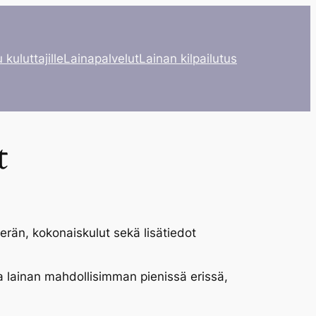
 kuluttajille
Lainapalvelut
Lainan kilpailutus
t
ierän, kokonaiskulut sekä lisätiedot
a lainan mahdollisimman pienissä erissä,