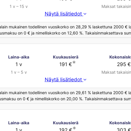
1 v – 15 v
Maksat takaisi
Näytä lisätiedot
alain mukainen todellinen vuosikorko on 28,29 % laskettuna 2000 € la
ausmaksu on 0 € ja nimelliskorko on 12,60 %. Takaisinmaksettava summ
Laina-aika
Kuukausierä
Kokonaisk
∗
1 v
191 €
295 €
1 v – 5 v
Maksat takaisi
Näytä lisätiedot
alain mukainen todellinen vuosikorko on 29,61 % laskettuna 2000 € la
usmaksu on 0 € ja nimelliskorko on 20,00 %. Takaisinmaksettava summ
Laina-aika
Kuukausierä
Kokonaisk
∗
1 v
192 €
303 