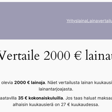
Yrityslaina
Lainavertailu
Vertaile 2000 € laina
a olevia
2000 € lainoja
. Näet vertailusta lainan kuukaus
lainantarjoajasta.
saatavilla
35 € kokonaiskuluilla
. Jos taas haluat maksa
alhaisin kuukausierä on 27 € kuukaudessa.