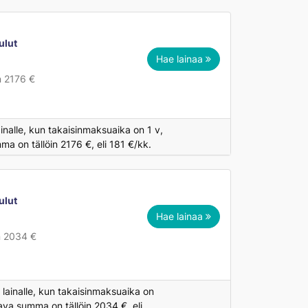
ulut
Hae lainaa
n 2176 €
inalle, kun takaisinmaksuaika on 1 v,
a on tällöin 2176 €, eli 181 €/kk.
ulut
Hae lainaa
n 2034 €
lainalle, kun takaisinmaksuaika on
ava summa on tällöin 2034 €, eli