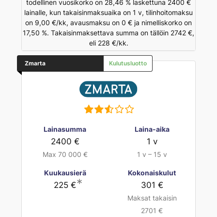
todellinen vuosikorko on 28,46 % laskettuna 2400 €
lainalle, kun takaisinmaksuaika on 1 v, tilinhoitomaksu
on 9,00 €/kk, avausmaksu on 0 € ja nimelliskorko on
17,50 %. Takaisinmaksettava summa on tällöin 2742 €,
eli 228 €/kk.
Zmarta
Kulutusluotto
Lainasumma
Laina-aika
2400 €
1 v
Max 70 000 €
1 v – 15 v
Kuukausierä
Kokonaiskulut
∗
225 €
301 €
Maksat takaisin
2701 €