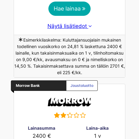
Hae lainaa
Näytä lisätiedot
∗
Esimerkkilaskelma: Kuluttajansuojalain mukainen
todellinen vuosikorko on 24,81 % laskettuna 2400 €
lainalle, kun takaisinmaksuaika on 1 v, tilinhoitomaksu
on 9,00 €/kk, avausmaksu on 0 € ja nimelliskorko on
14,50 %. Takaisinmaksettava summa on tällöin 2701 €,
eli 225 €/kk.
Morrow Bank
Joustoluotto
Lainasumma
Laina-aika
2400 €
1 v