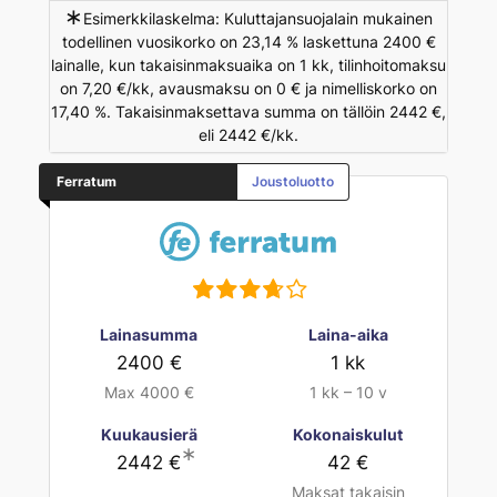
∗
Esimerkkilaskelma: Kuluttajansuojalain mukainen
todellinen vuosikorko on 23,14 % laskettuna 2400 €
lainalle, kun takaisinmaksuaika on 1 kk, tilinhoitomaksu
on 7,20 €/kk, avausmaksu on 0 € ja nimelliskorko on
17,40 %. Takaisinmaksettava summa on tällöin 2442 €,
eli 2442 €/kk.
Ferratum
Joustoluotto
Lainasumma
Laina-aika
2400 €
1 kk
Max 4000 €
1 kk – 10 v
Kuukausierä
Kokonaiskulut
∗
2442 €
42 €
Maksat takaisin