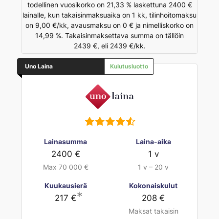
todellinen vuosikorko on 21,33 % laskettuna 2400 €
lainalle, kun takaisinmaksuaika on 1 kk, tilinhoitomaksu
on 9,00 €/kk, avausmaksu on 0 € ja nimelliskorko on
14,99 %. Takaisinmaksettava summa on tällöin
2439 €, eli 2439 €/kk.
Uno Laina
Kulutusluotto
Lainasumma
Laina-aika
2400 €
1 v
Max 70 000 €
1 v – 20 v
Kuukausierä
Kokonaiskulut
∗
217 €
208 €
Maksat takaisin