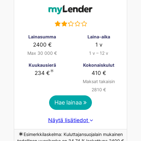
Lainasumma
Laina-aika
2400 €
1 v
Max 30 000 €
1 v – 12 v
Kuukausierä
Kokonaiskulut
∗
234 €
410 €
Maksat takaisin
2810 €
Hae lainaa
Näytä lisätiedot
∗
Esimerkkilaskelma: Kuluttajansuojalain mukainen
todellinen vuosikorko on 34,74 % laskettuna 2400 €