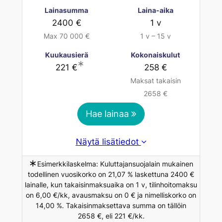
Lainasumma
Laina-aika
2400 €
1 v
Max 70 000 €
1 v – 15 v
Kuukausierä
Kokonaiskulut
∗
221 €
258 €
Maksat takaisin
2658 €
Hae lainaa
Näytä lisätiedot
∗
Esimerkkilaskelma: Kuluttajansuojalain mukainen
todellinen vuosikorko on 21,07 % laskettuna 2400 €
lainalle, kun takaisinmaksuaika on 1 v, tilinhoitomaksu
on 6,00 €/kk, avausmaksu on 0 € ja nimelliskorko on
14,00 %. Takaisinmaksettava summa on tällöin
2658 €, eli 221 €/kk.