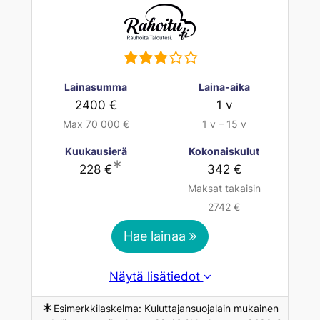
Lainasumma
Laina-aika
2400 €
1 v
Max 70 000 €
1 v – 15 v
Kuukausierä
Kokonaiskulut
∗
228 €
342 €
Maksat takaisin
2742 €
Hae lainaa
Näytä lisätiedot
∗
Esimerkkilaskelma: Kuluttajansuojalain mukainen