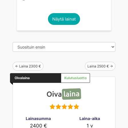
Näytä lainat
← Laina 2300 €
Laina 2500 € →
Oivalaina
Kulutusluotto
Lainasumma
Laina-aika
2400 €
1 v