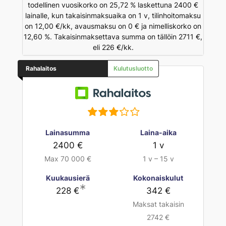
todellinen vuosikorko on 25,72 % laskettuna 2400 €
lainalle, kun takaisinmaksuaika on 1 v, tilinhoitomaksu
on 12,00 €/kk, avausmaksu on 0 € ja nimelliskorko on
12,60 %. Takaisinmaksettava summa on tällöin 2711 €,
eli 226 €/kk.
Rahalaitos
Kulutusluotto
Lainasumma
Laina-aika
2400 €
1 v
Max 70 000 €
1 v – 15 v
Kuukausierä
Kokonaiskulut
∗
228 €
342 €
Maksat takaisin
2742 €