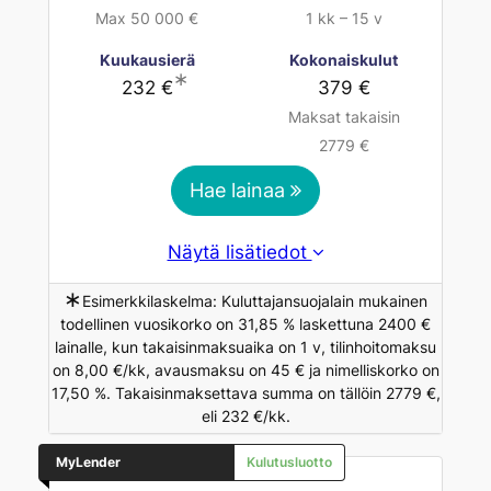
Max 50 000 €
1 kk – 15 v
Kuukausierä
Kokonaiskulut
∗
232 €
379 €
Maksat takaisin
2779 €
Hae lainaa
Näytä lisätiedot
∗
Esimerkkilaskelma: Kuluttajansuojalain mukainen
todellinen vuosikorko on 31,85 % laskettuna 2400 €
lainalle, kun takaisinmaksuaika on 1 v, tilinhoitomaksu
on 8,00 €/kk, avausmaksu on 45 € ja nimelliskorko on
17,50 %. Takaisinmaksettava summa on tällöin 2779 €,
eli 232 €/kk.
MyLender
Kulutusluotto