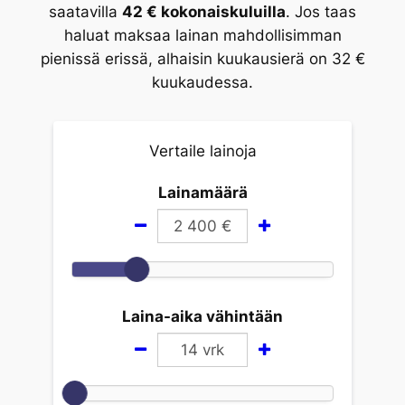
saatavilla
42 € kokonaiskuluilla
. Jos taas
haluat maksaa lainan mahdollisimman
pienissä erissä, alhaisin kuukausierä on 32 €
kuukaudessa.
Vertaile lainoja
Lainamäärä
2 400
€
Laina-aika vähintään
14
vrk