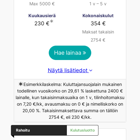
Max 5000 €
1 v – 5 v
Kuukausierä
Kokonaiskulut
∗
230 €
354 €
Maksat takaisin
2754 €
Hae lainaa
Näytä lisätiedot
∗
Esimerkkilaskelma: Kuluttajansuojalain mukainen
todellinen vuosikorko on 29,61 % laskettuna 2400 €
lainalle, kun takaisinmaksuaika on 1 v, tilinhoitomaksu
on 7,20 €/kk, avausmaksu on 0 € ja nimelliskorko on
20,00 %. Takaisinmaksettava summa on tällöin
2754 €, eli 230 €/kk.
Rahoitu
Kulutusluotto