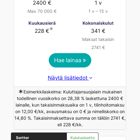
2400 €
1 v
Max 70 000 €
1 v – 15 v
Kuukausierä
Kokonaiskulut
∗
228 €
341 €
Maksat takaisin
2741 €
Hae lainaa
Näytä lisätiedot
∗
Esimerkkilaskelma: Kuluttajansuojalain mukainen
todellinen vuosikorko on 28,38 % laskettuna 2400 €
lainalle, kun takaisinmaksuaika on 1 v, tilinhoitomaksu
on 12,00 €/kk, avausmaksu on 0 € ja nimelliskorko on
14,80 %. Takaisinmaksettava summa on tällöin 2741 €,
eli 228 €/kk.
Sortter
Kulutusluotto