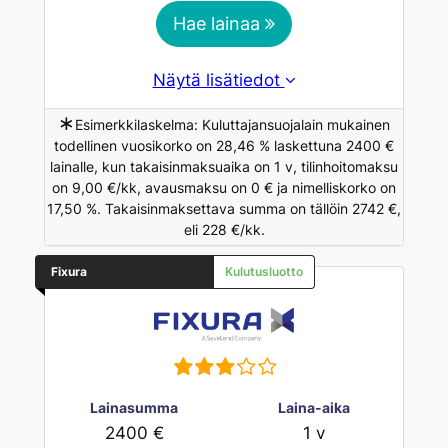
Hae lainaa
Näytä lisätiedot
∗
Esimerkkilaskelma: Kuluttajansuojalain mukainen
todellinen vuosikorko on 28,46 % laskettuna 2400 €
lainalle, kun takaisinmaksuaika on 1 v, tilinhoitomaksu
on 9,00 €/kk, avausmaksu on 0 € ja nimelliskorko on
17,50 %. Takaisinmaksettava summa on tällöin 2742 €,
eli 228 €/kk.
Fixura
Kulutusluotto
Lainasumma
Laina-aika
2400 €
1 v