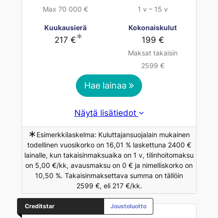
Max 70 000 €
1 v – 15 v
Kuukausierä
Kokonaiskulut
∗
217 €
199 €
Maksat takaisin
2599 €
Hae lainaa
Näytä lisätiedot
∗
Esimerkkilaskelma: Kuluttajansuojalain mukainen
todellinen vuosikorko on 16,01 % laskettuna 2400 €
lainalle, kun takaisinmaksuaika on 1 v, tilinhoitomaksu
on 5,00 €/kk, avausmaksu on 0 € ja nimelliskorko on
10,50 %. Takaisinmaksettava summa on tällöin
2599 €, eli 217 €/kk.
Creditstar
Joustoluotto