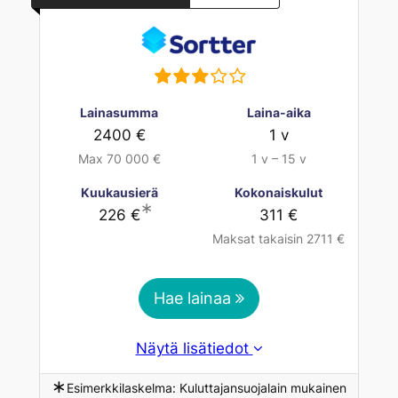
Lainasumma
Laina-aika
2400 €
1 v
Max 70 000 €
1 v – 15 v
Kuukausierä
Kokonaiskulut
∗
226 €
311 €
Maksat takaisin 2711 €
Hae lainaa
Näytä lisätiedot
∗
Esimerkkilaskelma: Kuluttajansuojalain mukainen