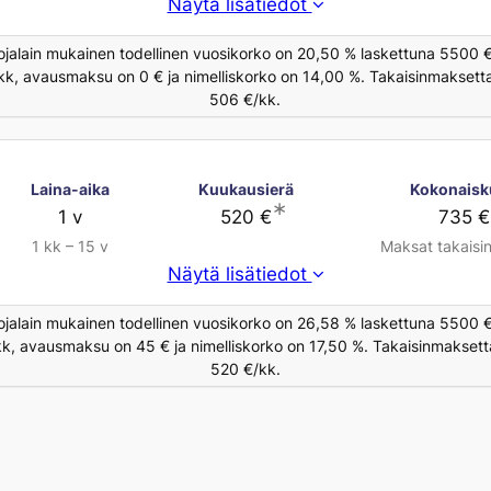
Näytä lisätiedot
ojalain mukainen todellinen vuosikorko on 20,50 % laskettuna 5500 €
/kk, avausmaksu on 0 € ja nimelliskorko on 14,00 %. Takaisinmaksett
506 €/kk.
Laina-aika
Kuukausierä
Kokonaisk
∗
1 v
520 €
735 €
1 kk – 15 v
Maksat takaisi
Näytä lisätiedot
ojalain mukainen todellinen vuosikorko on 26,58 % laskettuna 5500 €
/kk, avausmaksu on 45 € ja nimelliskorko on 17,50 %. Takaisinmaksett
520 €/kk.