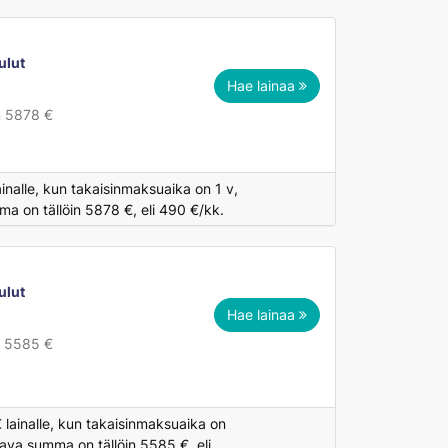
ulut
Hae lainaa
n 5878 €
inalle, kun takaisinmaksuaika on 1 v,
a on tällöin 5878 €, eli 490 €/kk.
ulut
Hae lainaa
n 5585 €
 lainalle, kun takaisinmaksuaika on
ava summa on tällöin 5585 €, eli