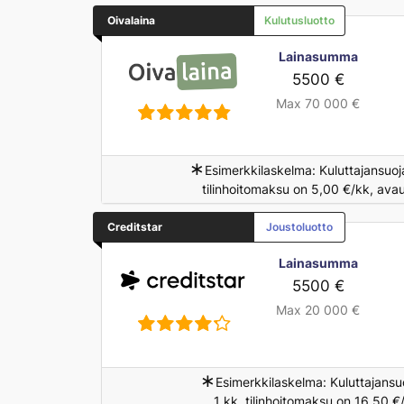
Oivalaina
Kulutusluotto
Lainasumma
5500 €
Max 70 000 €
∗
Esimerkkilaskelma: Kuluttajansuoj
tilinhoitomaksu on 5,00 €/kk, ava
Creditstar
Joustoluotto
Lainasumma
5500 €
Max 20 000 €
∗
Esimerkkilaskelma: Kuluttajansu
1 kk, tilinhoitomaksu on 16,50 