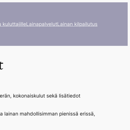
 kuluttajille
Lainapalvelut
Lainan kilpailutus
t
ierän, kokonaiskulut sekä lisätiedot
a lainan mahdollisimman pienissä erissä,