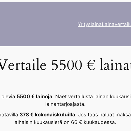
Yrityslaina
Lainavertailu
Vertaile 5500 € laina
a olevia
5500 € lainoja
. Näet vertailusta lainan kuukaus
lainantarjoajasta.
aatavilla
378 € kokonaiskuluilla
. Jos taas haluat maksa
alhaisin kuukausierä on 66 € kuukaudessa.