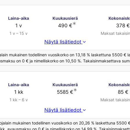
Laina-aika
Kuukausierä
Kokonaisk
∗
1 v
490 €
378 €
1 v – 15 v
Maksat takaisi
Näytä lisätiedot
alain mukainen todellinen vuosikorko on 13,18 % laskettuna 5500 € la
usmaksu on 0 € ja nimelliskorko on 10,50 %. Takaisinmaksettava summ
Laina-aika
Kuukausierä
Kokonaisk
∗
1 kk
5585 €
85 €
1 kk – 6 v
Maksat takaisi
Näytä lisätiedot
ojalain mukainen todellinen vuosikorko on 20,26 % laskettuna 5500 €
€/kk, avausmaksu on 0 € ja nimelliskorko on 14,99 %. Takaisinmaksett