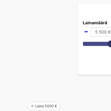
Lainamäärä
5 500
€
← Laina 5000 €