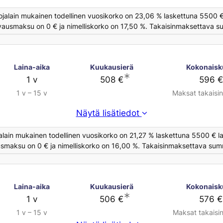
ojalain mukainen todellinen vuosikorko on 23,06 % laskettuna 5500 €
avausmaksu on 0 € ja nimelliskorko on 17,50 %. Takaisinmaksettava su
Laina-aika
Kuukausierä
Kokonaisk
∗
1 v
508 €
596 €
1 v – 15 v
Maksat takaisi
Näytä lisätiedot
alain mukainen todellinen vuosikorko on 21,27 % laskettuna 5500 € la
usmaksu on 0 € ja nimelliskorko on 16,00 %. Takaisinmaksettava summ
Laina-aika
Kuukausierä
Kokonaisk
∗
1 v
506 €
576 €
1 v – 15 v
Maksat takaisi