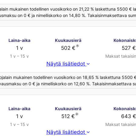
alain mukainen todellinen vuosikorko on 21,22 % laskettuna 5500 € la
usmaksu on 0 € ja nimelliskorko on 14,80 %. Takaisinmaksettava sum
Laina-aika
Kuukausierä
Kokonaisk
∗
1 v
502 €
527 €
1 v – 15 v
Maksat takaisi
Näytä lisätiedot
ojalain mukainen todellinen vuosikorko on 18,65 % laskettuna 5500 €
avausmaksu on 0 € ja nimelliskorko on 12,60 %. Takaisinmaksettava s
Laina-aika
Kuukausierä
Kokonaisk
∗
1 v
512 €
643 
1 v – 15 v
Maksat takaisi
Näytä lisätiedot