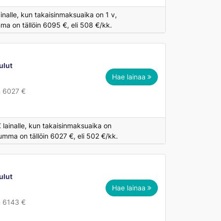
inalle, kun takaisinmaksuaika on 1 v,
ma on tällöin 6095 €, eli 508 €/kk.
ulut
Hae lainaa
n 6027 €
 lainalle, kun takaisinmaksuaika on
umma on tällöin 6027 €, eli 502 €/kk.
ulut
Hae lainaa
€
n 6143 €