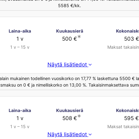
5585 €/kk.
Laina-aika
Kuukausierä
Kokonaisk
∗
1 v
500 €
503 €
1 v – 15 v
Maksat takaisi
Näytä lisätiedot
alain mukainen todellinen vuosikorko on 17,77 % laskettuna 5500 € la
usmaksu on 0 € ja nimelliskorko on 13,00 %. Takaisinmaksettava summ
Laina-aika
Kuukausierä
Kokonaisk
∗
1 v
508 €
595 €
1 v – 15 v
Maksat takaisi
Näytä lisätiedot