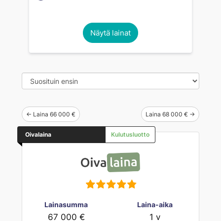
Näytä lainat
← Laina 66 000 €
Laina 68 000 € →
Oivalaina
Kulutusluotto
Lainasumma
Laina-aika
67 000 €
1 v