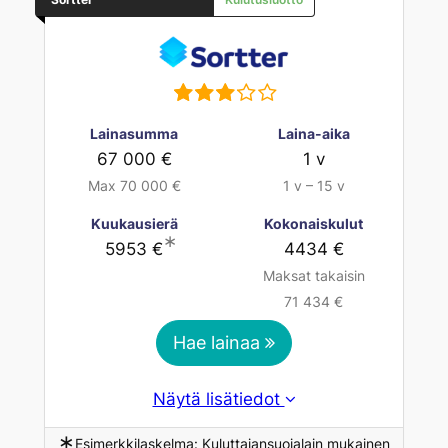
Lainasumma
Laina-aika
67 000 €
1 v
Max 70 000 €
1 v – 15 v
Kuukausierä
Kokonaiskulut
∗
5953 €
4434 €
Maksat takaisin
71 434 €
Hae lainaa
Näytä lisätiedot
∗
Esimerkkilaskelma: Kuluttajansuojalain mukainen