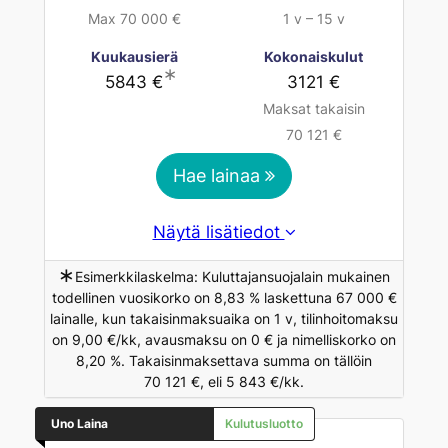
Max 70 000 €
1 v – 15 v
Kuukausierä
Kokonaiskulut
∗
5843 €
3121 €
Maksat takaisin
70 121 €
Hae lainaa
Näytä lisätiedot
∗
Esimerkkilaskelma: Kuluttajansuojalain mukainen
todellinen vuosikorko on 8,83 % laskettuna 67 000 €
lainalle, kun takaisinmaksuaika on 1 v, tilinhoitomaksu
on 9,00 €/kk, avausmaksu on 0 € ja nimelliskorko on
8,20 %. Takaisinmaksettava summa on tällöin
70 121 €, eli 5 843 €/kk.
Uno Laina
Kulutusluotto