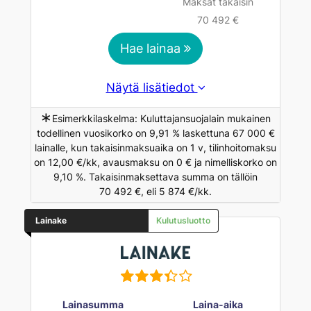
Maksat takaisin
70 492 €
Hae lainaa
Näytä lisätiedot
∗
Esimerkkilaskelma: Kuluttajansuojalain mukainen
todellinen vuosikorko on 9,91 % laskettuna 67 000 €
lainalle, kun takaisinmaksuaika on 1 v, tilinhoitomaksu
on 12,00 €/kk, avausmaksu on 0 € ja nimelliskorko on
9,10 %. Takaisinmaksettava summa on tällöin
70 492 €, eli 5 874 €/kk.
Lainake
Kulutusluotto
Lainasumma
Laina-aika