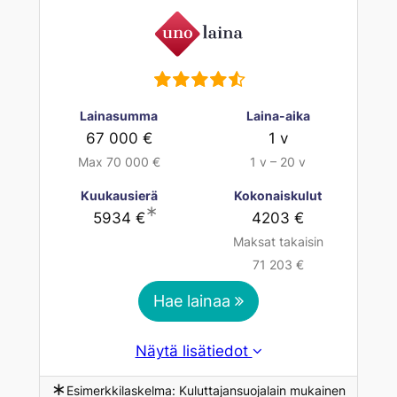
Lainasumma
Laina-aika
67 000 €
1 v
Max 70 000 €
1 v – 20 v
Kuukausierä
Kokonaiskulut
∗
5934 €
4203 €
Maksat takaisin
71 203 €
Hae lainaa
Näytä lisätiedot
∗
Esimerkkilaskelma: Kuluttajansuojalain mukainen