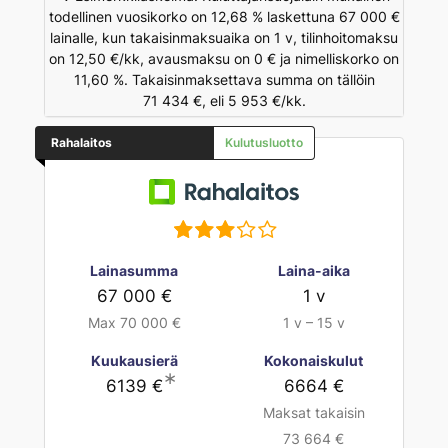
todellinen vuosikorko on 12,68 % laskettuna 67 000 €
lainalle, kun takaisinmaksuaika on 1 v, tilinhoitomaksu
on 12,50 €/kk, avausmaksu on 0 € ja nimelliskorko on
11,60 %. Takaisinmaksettava summa on tällöin
71 434 €, eli 5 953 €/kk.
Rahalaitos
Kulutusluotto
Lainasumma
Laina-aika
67 000 €
1 v
Max 70 000 €
1 v – 15 v
Kuukausierä
Kokonaiskulut
∗
6139 €
6664 €
Maksat takaisin
73 664 €