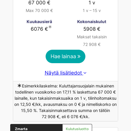
67 000 €
1 v
Max 70 000 €
1 v – 15 v
Kuukausierä
Kokonaiskulut
∗
6076 €
5908 €
Maksat takaisin
72 908 €
Hae lainaa
Näytä lisätiedot
∗
Esimerkkilaskelma: Kuluttajansuojalain mukainen
todellinen vuosikorko on 17,11 % laskettuna 67 000 €
lainalle, kun takaisinmaksuaika on 1 v, tilinhoitomaksu
on 12,50 €/kk, avausmaksu on 0 € ja nimelliskorko on
15,50 %. Takaisinmaksettava summa on tällöin
72 908 €, eli 6 076 €/kk.
Zmarta
Kulutusluotto