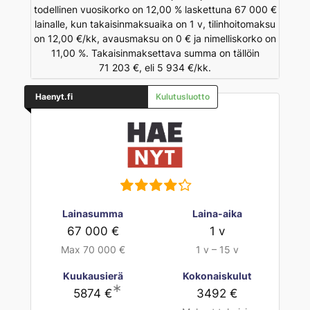
todellinen vuosikorko on 12,00 % laskettuna 67 000 €
lainalle, kun takaisinmaksuaika on 1 v, tilinhoitomaksu
on 12,00 €/kk, avausmaksu on 0 € ja nimelliskorko on
11,00 %. Takaisinmaksettava summa on tällöin
71 203 €, eli 5 934 €/kk.
Haenyt.fi
Kulutusluotto
Lainasumma
Laina-aika
67 000 €
1 v
Max 70 000 €
1 v – 15 v
Kuukausierä
Kokonaiskulut
∗
5874 €
3492 €