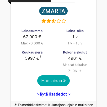
Lainasumma
Laina-aika
67 000 €
1 v
Max 70 000 €
1 v – 15 v
Kuukausierä
Kokonaiskulut
∗
5997 €
4961 €
Maksat takaisin
71 961 €
Hae lainaa
Näytä lisätiedot
∗
Esimerkkilaskelma: Kuluttajansuojalain mukainen