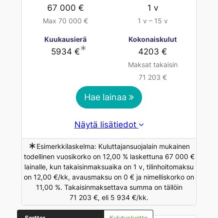
67 000 €
1 v
Max 70 000 €
1 v – 15 v
Kuukausierä
Kokonaiskulut
∗
5934 €
4203 €
Maksat takaisin
71 203 €
Hae lainaa
Näytä lisätiedot
∗
Esimerkkilaskelma: Kuluttajansuojalain mukainen
todellinen vuosikorko on 12,00 % laskettuna 67 000 €
lainalle, kun takaisinmaksuaika on 1 v, tilinhoitomaksu
on 12,00 €/kk, avausmaksu on 0 € ja nimelliskorko on
11,00 %. Takaisinmaksettava summa on tällöin
71 203 €, eli 5 934 €/kk.
Sortter
Kulutusluotto