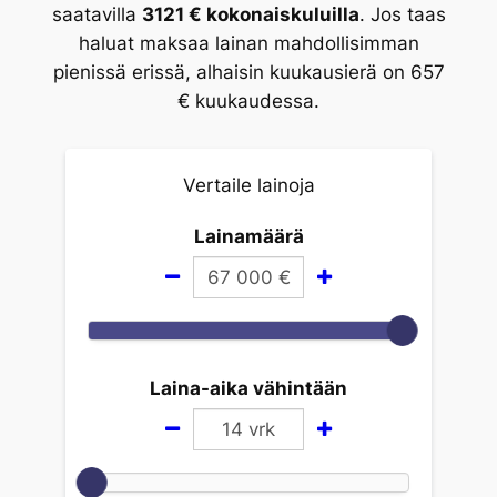
saatavilla
3121 € kokonaiskuluilla
. Jos taas
haluat maksaa lainan mahdollisimman
pienissä erissä, alhaisin kuukausierä on 657
€ kuukaudessa.
Vertaile lainoja
Lainamäärä
67 000
€
Laina-aika vähintään
14
vrk