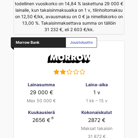
todellinen vuosikorko on 14,84 % laskettuna 29 000 €
lainalle, kun takaisinmaksuaika on 1 v, tilinhoitomaksu
on 12,50 €/kk, avausmaksu on 0 € ja nimelliskorko on
13,00 %. Takaisinmaksettava summa on tällöin
31 232 €, eli 2 603 €/kk.
Morrow Bank
Joustoluotto
Lainasumma
Laina-aika
29 000 €
1 v
Max 50 000 €
1 kk – 15 v
Kuukausierä
Kokonaiskulut
∗
2656 €
2872 €
Maksat takaisin
31 872 €