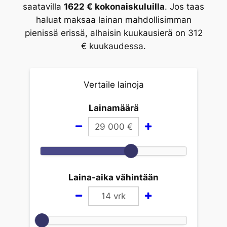
saatavilla
1622 € kokonaiskuluilla
. Jos taas
haluat maksaa lainan mahdollisimman
pienissä erissä, alhaisin kuukausierä on 312
€ kuukaudessa.
Vertaile lainoja
Lainamäärä
29 000
€
Laina-aika vähintään
14
vrk