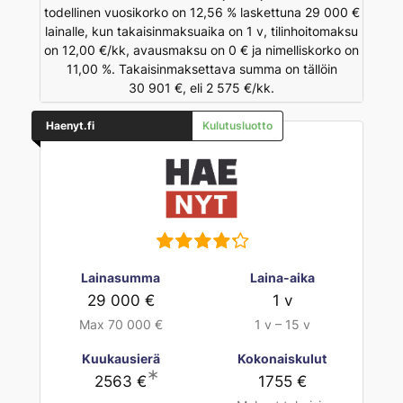
todellinen vuosikorko on 12,56 % laskettuna 29 000 €
lainalle, kun takaisinmaksuaika on 1 v, tilinhoitomaksu
on 12,00 €/kk, avausmaksu on 0 € ja nimelliskorko on
11,00 %. Takaisinmaksettava summa on tällöin
30 901 €, eli 2 575 €/kk.
Haenyt.fi
Kulutusluotto
Lainasumma
Laina-aika
29 000 €
1 v
Max 70 000 €
1 v – 15 v
Kuukausierä
Kokonaiskulut
∗
2563 €
1755 €