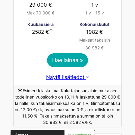
29 000 €
1 v
Max 70 000 €
1 v – 15 v
Kuukausierä
Kokonaiskulut
∗
2582 €
1982 €
Maksat takaisin
30 982 €
Hae lainaa
Näytä lisätiedot
∗
Esimerkkilaskelma: Kuluttajansuojalain mukainen
todellinen vuosikorko on 13,11 % laskettuna 29 000 €
lainalle, kun takaisinmaksuaika on 1 v, tilinhoitomaksu
on 12,00 €/kk, avausmaksu on 0 € ja nimelliskorko on
11,50 %. Takaisinmaksettava summa on tällöin
30 982 €, eli 2 582 €/kk.
Sortter
Kulutusluotto