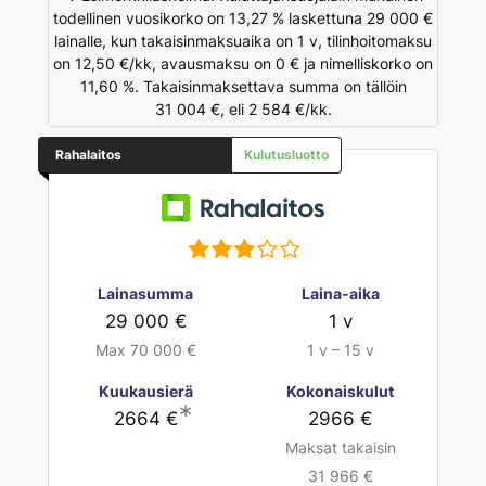
todellinen vuosikorko on 13,27 % laskettuna 29 000 €
lainalle, kun takaisinmaksuaika on 1 v, tilinhoitomaksu
on 12,50 €/kk, avausmaksu on 0 € ja nimelliskorko on
11,60 %. Takaisinmaksettava summa on tällöin
31 004 €, eli 2 584 €/kk.
Rahalaitos
Kulutusluotto
Lainasumma
Laina-aika
29 000 €
1 v
Max 70 000 €
1 v – 15 v
Kuukausierä
Kokonaiskulut
∗
2664 €
2966 €
Maksat takaisin
31 966 €