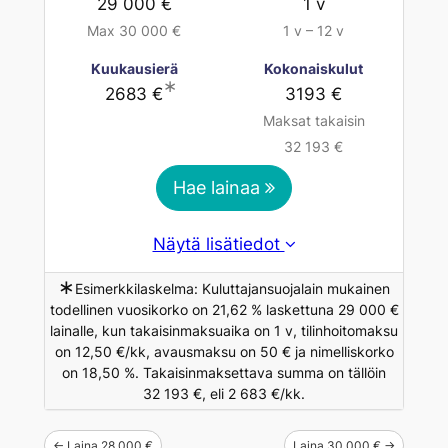
29 000 €
1 v
Max 30 000 €
1 v – 12 v
Kuukausierä
Kokonaiskulut
∗
2683 €
3193 €
Maksat takaisin
32 193 €
Hae lainaa
Näytä lisätiedot
∗
Esimerkkilaskelma: Kuluttajansuojalain mukainen
todellinen vuosikorko on 21,62 % laskettuna 29 000 €
lainalle, kun takaisinmaksuaika on 1 v, tilinhoitomaksu
on 12,50 €/kk, avausmaksu on 50 € ja nimelliskorko
on 18,50 %. Takaisinmaksettava summa on tällöin
32 193 €, eli 2 683 €/kk.
← Laina 28 000 €
Laina 30 000 € →