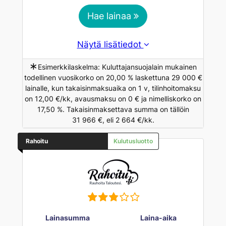
Hae lainaa
Näytä lisätiedot
∗
Esimerkkilaskelma: Kuluttajansuojalain mukainen
todellinen vuosikorko on 20,00 % laskettuna 29 000 €
lainalle, kun takaisinmaksuaika on 1 v, tilinhoitomaksu
on 12,00 €/kk, avausmaksu on 0 € ja nimelliskorko on
17,50 %. Takaisinmaksettava summa on tällöin
31 966 €, eli 2 664 €/kk.
Rahoitu
Kulutusluotto
Lainasumma
Laina-aika