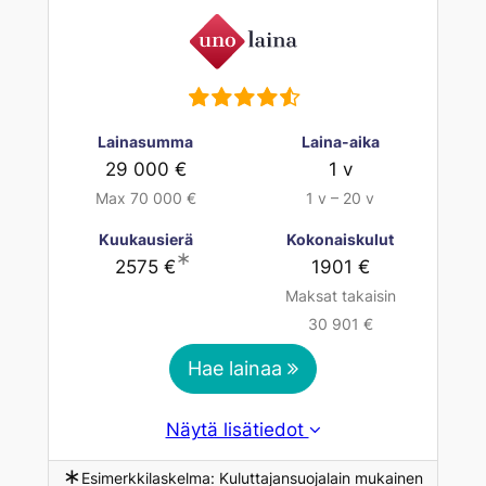
Lainasumma
Laina-aika
29 000 €
1 v
Max 70 000 €
1 v – 20 v
Kuukausierä
Kokonaiskulut
∗
2575 €
1901 €
Maksat takaisin
30 901 €
Hae lainaa
Näytä lisätiedot
∗
Esimerkkilaskelma: Kuluttajansuojalain mukainen