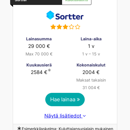
Lainasumma
Laina-aika
29 000 €
1 v
Max 70 000 €
1 v – 15 v
Kuukausierä
Kokonaiskulut
∗
2584 €
2004 €
Maksat takaisin
31 004 €
Hae lainaa
Näytä lisätiedot
∗
Esimerkkilaskelma: Kuluttajansuojalain mukainen