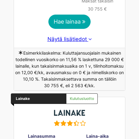
Maksat takaisin
30 755 €
Hae lainaa
Näytä lisätiedot
∗
Esimerkkilaskelma: Kuluttajansuojalain mukainen
todellinen vuosikorko on 11,56 % laskettuna 29 000 €
lainalle, kun takaisinmaksuaika on 1 v, tilinhoitomaksu
on 12,00 €/kk, avausmaksu on 0 € ja nimelliskorko on
10,10 %. Takaisinmaksettava summa on tällöin
30 755 €, eli 2 563 €/kk.
Lainake
Kulutusluotto
Lainasumma
Laina-aika