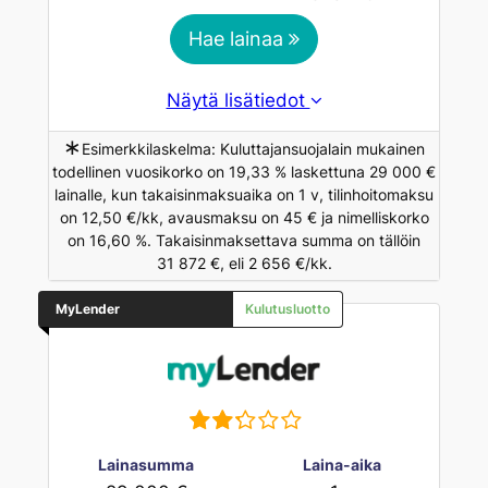
Hae lainaa
Näytä lisätiedot
∗
Esimerkkilaskelma: Kuluttajansuojalain mukainen
todellinen vuosikorko on 19,33 % laskettuna 29 000 €
lainalle, kun takaisinmaksuaika on 1 v, tilinhoitomaksu
on 12,50 €/kk, avausmaksu on 45 € ja nimelliskorko
on 16,60 %. Takaisinmaksettava summa on tällöin
31 872 €, eli 2 656 €/kk.
MyLender
Kulutusluotto
Lainasumma
Laina-aika