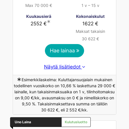
Max 70 000 €
1 v – 15 v
Kuukausierä
Kokonaiskulut
∗
2552 €
1622 €
Maksat takaisin
30 622 €
Hae lainaa
Näytä lisätiedot
∗
Esimerkkilaskelma: Kuluttajansuojalain mukainen
todellinen vuosikorko on 10,66 % laskettuna 29 000 €
lainalle, kun takaisinmaksuaika on 1 v, tilinhoitomaksu
on 9,00 €/kk, avausmaksu on 0 € ja nimelliskorko on
9,50 %. Takaisinmaksettava summa on tällöin
30 622 €, eli 2 552 €/kk.
Uno Laina
Kulutusluotto