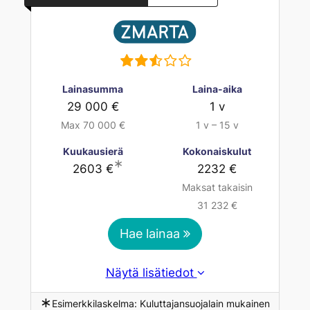
Lainasumma
Laina-aika
29 000 €
1 v
Max 70 000 €
1 v – 15 v
Kuukausierä
Kokonaiskulut
∗
2603 €
2232 €
Maksat takaisin
31 232 €
Hae lainaa
Näytä lisätiedot
∗
Esimerkkilaskelma: Kuluttajansuojalain mukainen