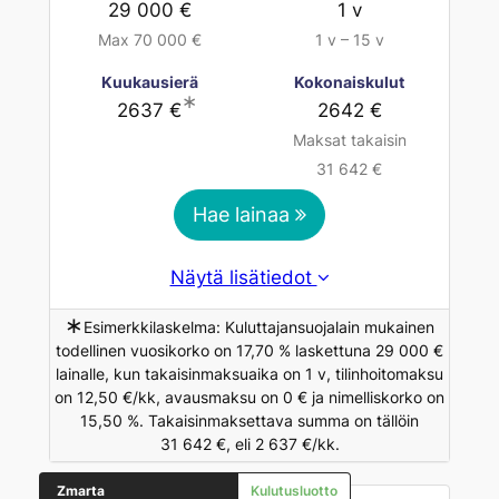
29 000 €
1 v
Max 70 000 €
1 v – 15 v
Kuukausierä
Kokonaiskulut
∗
2637 €
2642 €
Maksat takaisin
31 642 €
Hae lainaa
Näytä lisätiedot
∗
Esimerkkilaskelma: Kuluttajansuojalain mukainen
todellinen vuosikorko on 17,70 % laskettuna 29 000 €
lainalle, kun takaisinmaksuaika on 1 v, tilinhoitomaksu
on 12,50 €/kk, avausmaksu on 0 € ja nimelliskorko on
15,50 %. Takaisinmaksettava summa on tällöin
31 642 €, eli 2 637 €/kk.
Zmarta
Kulutusluotto