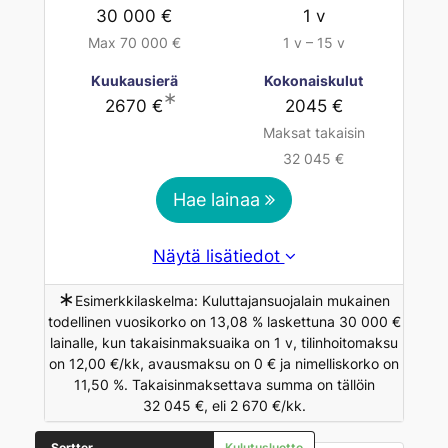
30 000 €
1 v
Max 70 000 €
1 v – 15 v
Kuukausierä
Kokonaiskulut
∗
2670 €
2045 €
Maksat takaisin
32 045 €
Hae lainaa
Näytä lisätiedot
∗
Esimerkkilaskelma: Kuluttajansuojalain mukainen
todellinen vuosikorko on 13,08 % laskettuna 30 000 €
lainalle, kun takaisinmaksuaika on 1 v, tilinhoitomaksu
on 12,00 €/kk, avausmaksu on 0 € ja nimelliskorko on
11,50 %. Takaisinmaksettava summa on tällöin
32 045 €, eli 2 670 €/kk.
Sortter
Kulutusluotto