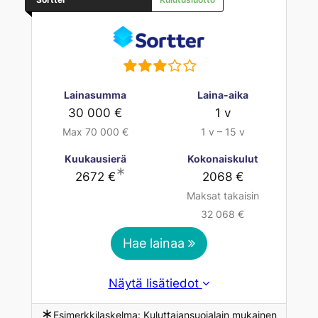
Lainasumma
Laina-aika
30 000 €
1 v
Max 70 000 €
1 v – 15 v
Kuukausierä
Kokonaiskulut
∗
2672 €
2068 €
Maksat takaisin
32 068 €
Hae lainaa
Näytä lisätiedot
∗
Esimerkkilaskelma: Kuluttajansuojalain mukainen