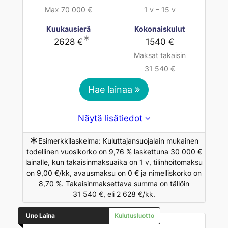
Max 70 000 €
1 v – 15 v
Kuukausierä
Kokonaiskulut
∗
2628 €
1540 €
Maksat takaisin
31 540 €
Hae lainaa
Näytä lisätiedot
∗
Esimerkkilaskelma: Kuluttajansuojalain mukainen
todellinen vuosikorko on 9,76 % laskettuna 30 000 €
lainalle, kun takaisinmaksuaika on 1 v, tilinhoitomaksu
on 9,00 €/kk, avausmaksu on 0 € ja nimelliskorko on
8,70 %. Takaisinmaksettava summa on tällöin
31 540 €, eli 2 628 €/kk.
Uno Laina
Kulutusluotto