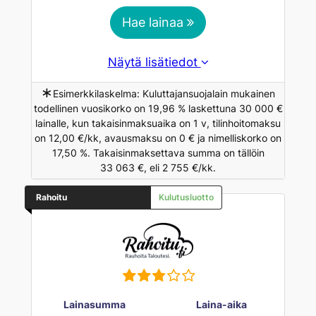
Hae lainaa
Näytä lisätiedot
∗
Esimerkkilaskelma: Kuluttajansuojalain mukainen
todellinen vuosikorko on 19,96 % laskettuna 30 000 €
lainalle, kun takaisinmaksuaika on 1 v, tilinhoitomaksu
on 12,00 €/kk, avausmaksu on 0 € ja nimelliskorko on
17,50 %. Takaisinmaksettava summa on tällöin
33 063 €, eli 2 755 €/kk.
Rahoitu
Kulutusluotto
Lainasumma
Laina-aika