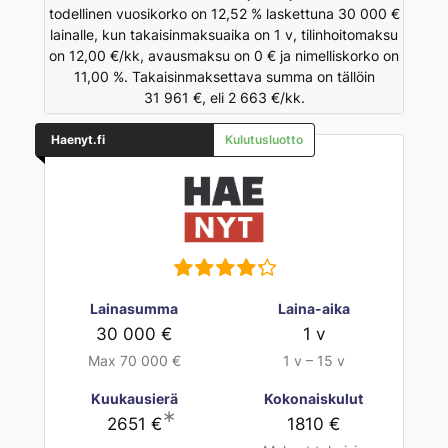
todellinen vuosikorko on 12,52 % laskettuna 30 000 €
lainalle, kun takaisinmaksuaika on 1 v, tilinhoitomaksu
on 12,00 €/kk, avausmaksu on 0 € ja nimelliskorko on
11,00 %. Takaisinmaksettava summa on tällöin
31 961 €, eli 2 663 €/kk.
Haenyt.fi
Kulutusluotto
Lainasumma
Laina-aika
30 000 €
1 v
Max 70 000 €
1 v – 15 v
Kuukausierä
Kokonaiskulut
∗
2651 €
1810 €