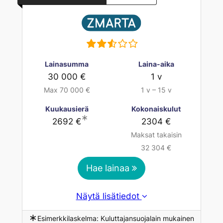
Lainasumma
Laina-aika
30 000 €
1 v
Max 70 000 €
1 v – 15 v
Kuukausierä
Kokonaiskulut
∗
2692 €
2304 €
Maksat takaisin
32 304 €
Hae lainaa
Näytä lisätiedot
∗
Esimerkkilaskelma: Kuluttajansuojalain mukainen