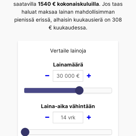
saatavilla
1540 € kokonaiskuluilla
. Jos taas
haluat maksaa lainan mahdollisimman
pienissä erissä, alhaisin kuukausierä on 308
€ kuukaudessa.
Vertaile lainoja
Lainamäärä
30 000
€
Laina-aika vähintään
14
vrk