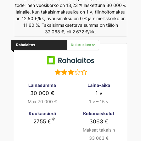
todellinen vuosikorko on 13,23 % laskettuna 30 000 €
lainalle, kun takaisinmaksuaika on 1 v, tilinhoitomaksu
on 12,50 €/kk, avausmaksu on 0 € ja nimelliskorko on
11,60 %. Takaisinmaksettava summa on tällöin
32 068 €, eli 2 672 €/kk.
Rahalaitos
Kulutusluotto
Lainasumma
Laina-aika
30 000 €
1 v
Max 70 000 €
1 v – 15 v
Kuukausierä
Kokonaiskulut
∗
2755 €
3063 €
Maksat takaisin
33 063 €