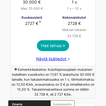
30 000 €
1 v
Max 70 000 €
1 v – 15 v
Kuukausierä
Kokonaiskulut
∗
2727 €
2728 €
Maksat takaisin
32 728 €
Hae lainaa
Näytä lisätiedot
∗
Esimerkkilaskelma: Kuluttajansuojalain mukainen
todellinen vuosikorko on 17,67 % laskettuna 30 000 €
lainalle, kun takaisinmaksuaika on 1 v, tilinhoitomaksu
on 12,50 €/kk, avausmaksu on 0 € ja nimelliskorko on
15,50 %. Takaisinmaksettava summa on tällöin
32 728 €, eli 2 727 €/kk.
Zmarta
Kulutusluotto