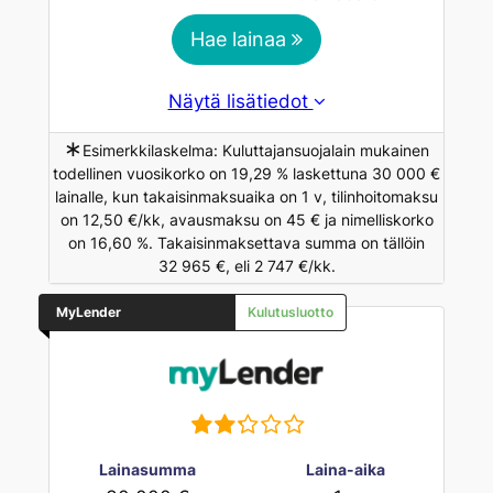
Hae lainaa
Näytä lisätiedot
∗
Esimerkkilaskelma: Kuluttajansuojalain mukainen
todellinen vuosikorko on 19,29 % laskettuna 30 000 €
lainalle, kun takaisinmaksuaika on 1 v, tilinhoitomaksu
on 12,50 €/kk, avausmaksu on 45 € ja nimelliskorko
on 16,60 %. Takaisinmaksettava summa on tällöin
32 965 €, eli 2 747 €/kk.
MyLender
Kulutusluotto
Lainasumma
Laina-aika