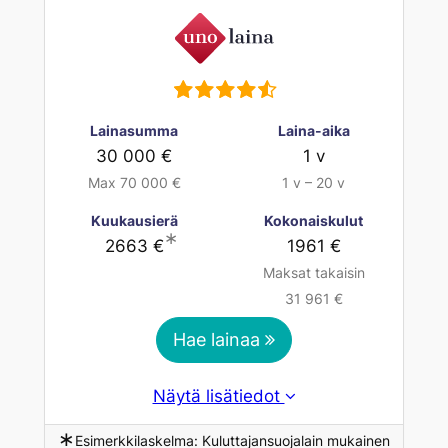
Lainasumma
Laina-aika
30 000 €
1 v
Max 70 000 €
1 v – 20 v
Kuukausierä
Kokonaiskulut
∗
2663 €
1961 €
Maksat takaisin
31 961 €
Hae lainaa
Näytä lisätiedot
∗
Esimerkkilaskelma: Kuluttajansuojalain mukainen