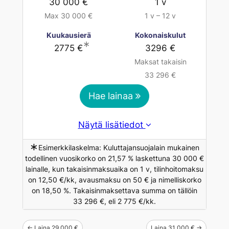
30 000 €
1 v
Max 30 000 €
1 v – 12 v
Kuukausierä
Kokonaiskulut
∗
2775 €
3296 €
Maksat takaisin
33 296 €
Hae lainaa
Näytä lisätiedot
∗
Esimerkkilaskelma: Kuluttajansuojalain mukainen
todellinen vuosikorko on 21,57 % laskettuna 30 000 €
lainalle, kun takaisinmaksuaika on 1 v, tilinhoitomaksu
on 12,50 €/kk, avausmaksu on 50 € ja nimelliskorko
on 18,50 %. Takaisinmaksettava summa on tällöin
33 296 €, eli 2 775 €/kk.
← Laina 29 000 €
Laina 31 000 € →