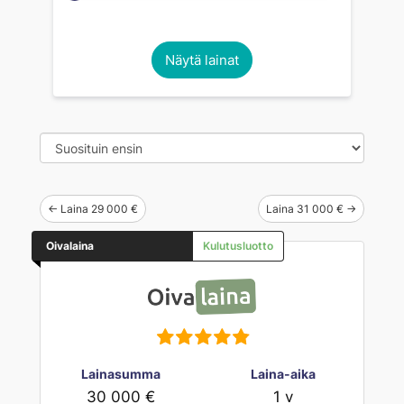
Näytä lainat
← Laina 29 000 €
Laina 31 000 € →
Oivalaina
Kulutusluotto
Lainasumma
Laina-aika
30 000 €
1 v