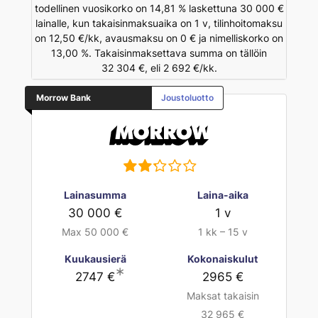
todellinen vuosikorko on 14,81 % laskettuna 30 000 €
lainalle, kun takaisinmaksuaika on 1 v, tilinhoitomaksu
on 12,50 €/kk, avausmaksu on 0 € ja nimelliskorko on
13,00 %. Takaisinmaksettava summa on tällöin
32 304 €, eli 2 692 €/kk.
Morrow Bank
Joustoluotto
Lainasumma
Laina-aika
30 000 €
1 v
Max 50 000 €
1 kk – 15 v
Kuukausierä
Kokonaiskulut
∗
2747 €
2965 €
Maksat takaisin
32 965 €