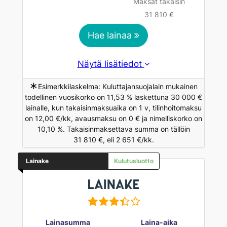
Maksat takaisin
31 810 €
Hae lainaa
Näytä lisätiedot
∗
Esimerkkilaskelma: Kuluttajansuojalain mukainen
todellinen vuosikorko on 11,53 % laskettuna 30 000 €
lainalle, kun takaisinmaksuaika on 1 v, tilinhoitomaksu
on 12,00 €/kk, avausmaksu on 0 € ja nimelliskorko on
10,10 %. Takaisinmaksettava summa on tällöin
31 810 €, eli 2 651 €/kk.
Lainake
Kulutusluotto
Lainasumma
Laina-aika