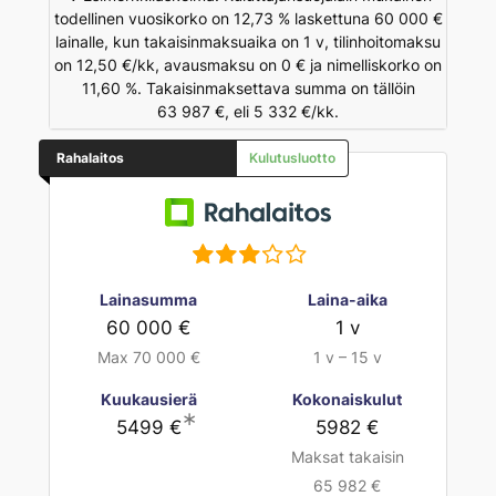
todellinen vuosikorko on 12,73 % laskettuna 60 000 €
lainalle, kun takaisinmaksuaika on 1 v, tilinhoitomaksu
on 12,50 €/kk, avausmaksu on 0 € ja nimelliskorko on
11,60 %. Takaisinmaksettava summa on tällöin
63 987 €, eli 5 332 €/kk.
Rahalaitos
Kulutusluotto
Lainasumma
Laina-aika
60 000 €
1 v
Max 70 000 €
1 v – 15 v
Kuukausierä
Kokonaiskulut
∗
5499 €
5982 €
Maksat takaisin
65 982 €