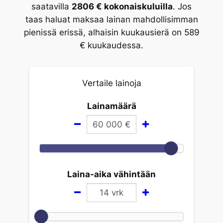
saatavilla
2806 € kokonaiskuluilla
. Jos
taas haluat maksaa lainan mahdollisimman
pienissä erissä, alhaisin kuukausierä on 589
€ kuukaudessa.
Vertaile lainoja
Lainamäärä
60 000
€
Laina-aika vähintään
14
vrk