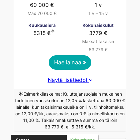
60 000 €
1 v
Max 70 000 €
1 v – 15 v
Kuukausierä
Kokonaiskulut
∗
5315 €
3779 €
Maksat takaisin
63 779 €
Hae lainaa
Näytä lisätiedot
∗
Esimerkkilaskelma: Kuluttajansuojalain mukainen
todellinen vuosikorko on 12,05 % laskettuna 60 000 €
lainalle, kun takaisinmaksuaika on 1 v, tilinhoitomaksu
on 12,00 €/kk, avausmaksu on 0 € ja nimelliskorko on
11,00 %. Takaisinmaksettava summa on tällöin
63 779 €, eli 5 315 €/kk.
Sortter
Kulutusluotto