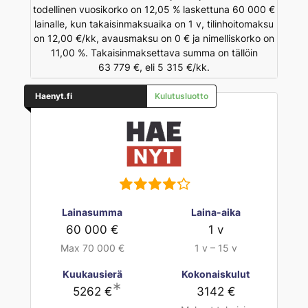
todellinen vuosikorko on 12,05 % laskettuna 60 000 €
lainalle, kun takaisinmaksuaika on 1 v, tilinhoitomaksu
on 12,00 €/kk, avausmaksu on 0 € ja nimelliskorko on
11,00 %. Takaisinmaksettava summa on tällöin
63 779 €, eli 5 315 €/kk.
Haenyt.fi
Kulutusluotto
Lainasumma
Laina-aika
60 000 €
1 v
Max 70 000 €
1 v – 15 v
Kuukausierä
Kokonaiskulut
∗
5262 €
3142 €