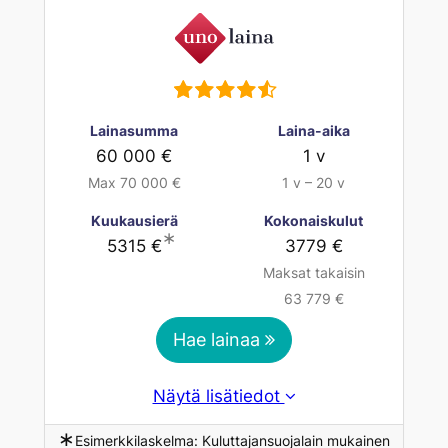
Lainasumma
Laina-aika
60 000 €
1 v
Max 70 000 €
1 v – 20 v
Kuukausierä
Kokonaiskulut
∗
5315 €
3779 €
Maksat takaisin
63 779 €
Hae lainaa
Näytä lisätiedot
∗
Esimerkkilaskelma: Kuluttajansuojalain mukainen