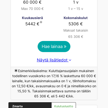
60 000 €
1 v
Max 70 000 €
1 v – 15 v
Kuukausierä
Kokonaiskulut
∗
5442 €
5306 €
Maksat takaisin
65 306 €
Hae lainaa
Näytä lisätiedot
∗
Esimerkkilaskelma: Kuluttajansuojalain mukainen
todellinen vuosikorko on 17,16 % laskettuna 60 000 €
lainalle, kun takaisinmaksuaika on 1 v, tilinhoitomaksu
on 12,50 €/kk, avausmaksu on 0 € ja nimelliskorko on
15,50 %. Takaisinmaksettava summa on tällöin
65 306 €, eli 5 442 €/kk.
Zmarta
Kulutusluotto