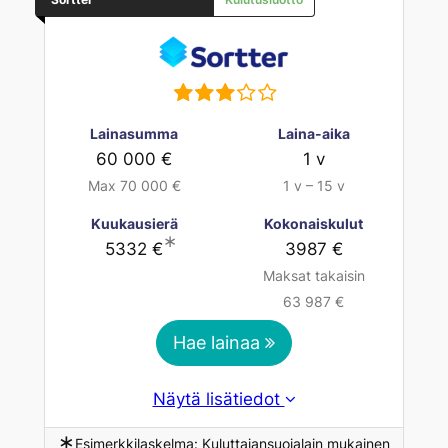
Lainasumma
Laina-aika
60 000 €
1 v
Max 70 000 €
1 v – 15 v
Kuukausierä
Kokonaiskulut
∗
5332 €
3987 €
Maksat takaisin
63 987 €
Hae lainaa
Näytä lisätiedot
∗
Esimerkkilaskelma: Kuluttajansuojalain mukainen