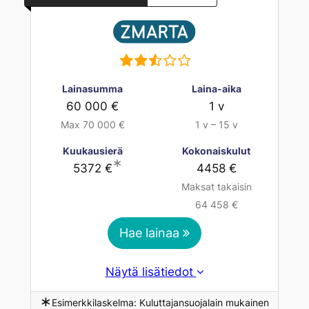
Lainasumma
Laina-aika
60 000 €
1 v
Max 70 000 €
1 v – 15 v
Kuukausierä
Kokonaiskulut
∗
5372 €
4458 €
Maksat takaisin
64 458 €
Hae lainaa
Näytä lisätiedot
∗
Esimerkkilaskelma: Kuluttajansuojalain mukainen