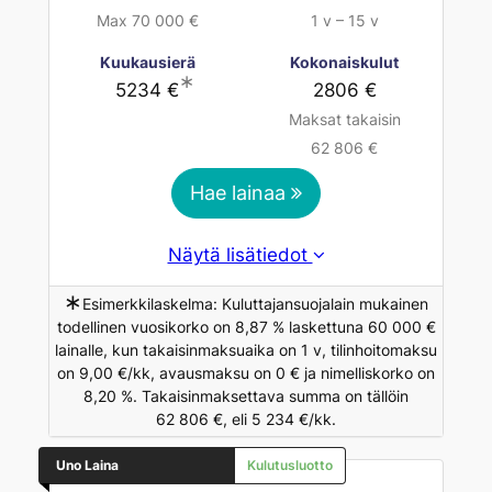
Max 70 000 €
1 v – 15 v
Kuukausierä
Kokonaiskulut
∗
5234 €
2806 €
Maksat takaisin
62 806 €
Hae lainaa
Näytä lisätiedot
∗
Esimerkkilaskelma: Kuluttajansuojalain mukainen
todellinen vuosikorko on 8,87 % laskettuna 60 000 €
lainalle, kun takaisinmaksuaika on 1 v, tilinhoitomaksu
on 9,00 €/kk, avausmaksu on 0 € ja nimelliskorko on
8,20 %. Takaisinmaksettava summa on tällöin
62 806 €, eli 5 234 €/kk.
Uno Laina
Kulutusluotto