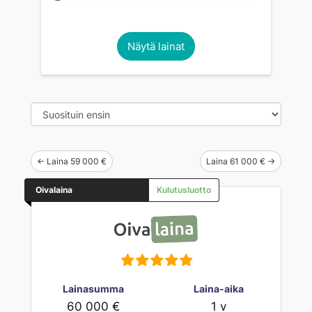
Näytä lainat
← Laina 59 000 €
Laina 61 000 € →
Oivalaina
Kulutusluotto
Lainasumma
Laina-aika
60 000 €
1 v