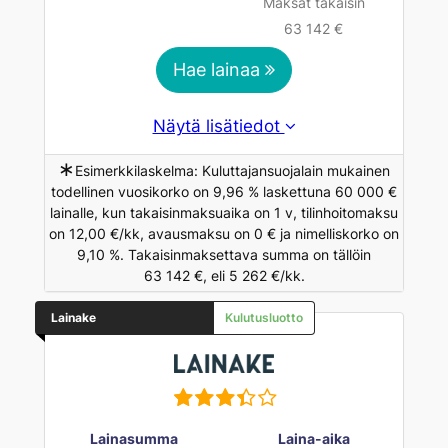
Maksat takaisin
63 142 €
Hae lainaa
Näytä lisätiedot
∗
Esimerkkilaskelma: Kuluttajansuojalain mukainen
todellinen vuosikorko on 9,96 % laskettuna 60 000 €
lainalle, kun takaisinmaksuaika on 1 v, tilinhoitomaksu
on 12,00 €/kk, avausmaksu on 0 € ja nimelliskorko on
9,10 %. Takaisinmaksettava summa on tällöin
63 142 €, eli 5 262 €/kk.
Lainake
Kulutusluotto
Lainasumma
Laina-aika