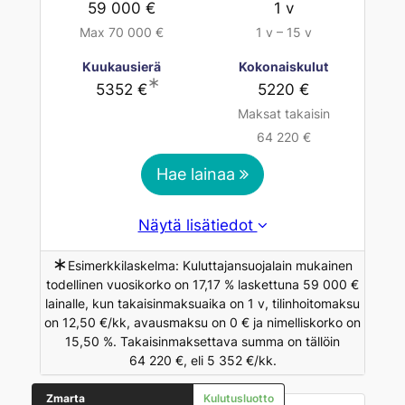
59 000 €
1 v
Max 70 000 €
1 v – 15 v
Kuukausierä
Kokonaiskulut
∗
5352 €
5220 €
Maksat takaisin
64 220 €
Hae lainaa
Näytä lisätiedot
∗
Esimerkkilaskelma: Kuluttajansuojalain mukainen
todellinen vuosikorko on 17,17 % laskettuna 59 000 €
lainalle, kun takaisinmaksuaika on 1 v, tilinhoitomaksu
on 12,50 €/kk, avausmaksu on 0 € ja nimelliskorko on
15,50 %. Takaisinmaksettava summa on tällöin
64 220 €, eli 5 352 €/kk.
Zmarta
Kulutusluotto