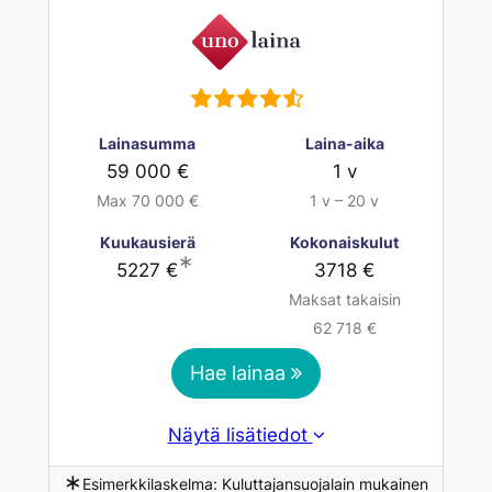
Lainasumma
Laina-aika
59 000 €
1 v
Max 70 000 €
1 v – 20 v
Kuukausierä
Kokonaiskulut
∗
5227 €
3718 €
Maksat takaisin
62 718 €
Hae lainaa
Näytä lisätiedot
∗
Esimerkkilaskelma: Kuluttajansuojalain mukainen