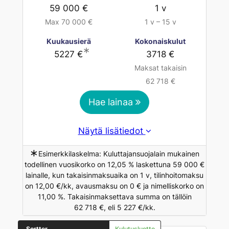
59 000 €
1 v
Max 70 000 €
1 v – 15 v
Kuukausierä
Kokonaiskulut
∗
5227 €
3718 €
Maksat takaisin
62 718 €
Hae lainaa
Näytä lisätiedot
∗
Esimerkkilaskelma: Kuluttajansuojalain mukainen
todellinen vuosikorko on 12,05 % laskettuna 59 000 €
lainalle, kun takaisinmaksuaika on 1 v, tilinhoitomaksu
on 12,00 €/kk, avausmaksu on 0 € ja nimelliskorko on
11,00 %. Takaisinmaksettava summa on tällöin
62 718 €, eli 5 227 €/kk.
Sortter
Kulutusluotto