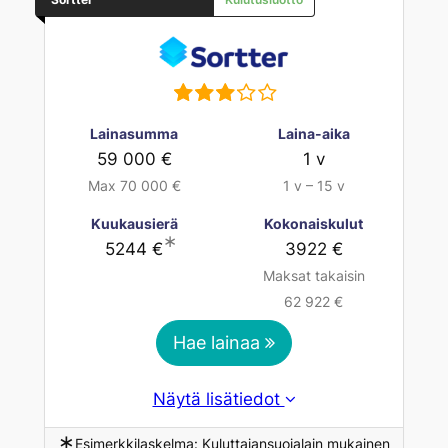
Lainasumma
Laina-aika
59 000 €
1 v
Max 70 000 €
1 v – 15 v
Kuukausierä
Kokonaiskulut
∗
5244 €
3922 €
Maksat takaisin
62 922 €
Hae lainaa
Näytä lisätiedot
∗
Esimerkkilaskelma: Kuluttajansuojalain mukainen