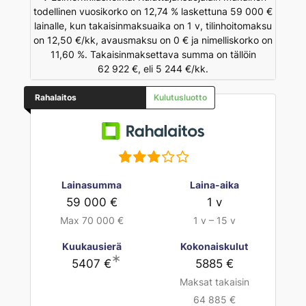
todellinen vuosikorko on 12,74 % laskettuna 59 000 €
lainalle, kun takaisinmaksuaika on 1 v, tilinhoitomaksu
on 12,50 €/kk, avausmaksu on 0 € ja nimelliskorko on
11,60 %. Takaisinmaksettava summa on tällöin
62 922 €, eli 5 244 €/kk.
Rahalaitos
Kulutusluotto
Lainasumma
Laina-aika
59 000 €
1 v
Max 70 000 €
1 v – 15 v
Kuukausierä
Kokonaiskulut
∗
5407 €
5885 €
Maksat takaisin
64 885 €