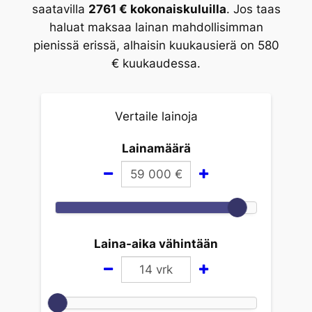
saatavilla
2761 € kokonaiskuluilla
. Jos taas
haluat maksaa lainan mahdollisimman
pienissä erissä, alhaisin kuukausierä on 580
€ kuukaudessa.
Vertaile lainoja
Lainamäärä
59 000
€
Laina-aika vähintään
14
vrk