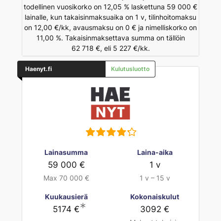
todellinen vuosikorko on 12,05 % laskettuna 59 000 €
lainalle, kun takaisinmaksuaika on 1 v, tilinhoitomaksu
on 12,00 €/kk, avausmaksu on 0 € ja nimelliskorko on
11,00 %. Takaisinmaksettava summa on tällöin
62 718 €, eli 5 227 €/kk.
Haenyt.fi
Kulutusluotto
Lainasumma
Laina-aika
59 000 €
1 v
Max 70 000 €
1 v – 15 v
Kuukausierä
Kokonaiskulut
∗
5174 €
3092 €