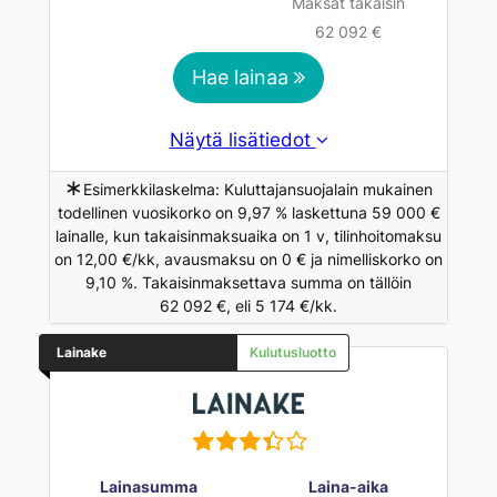
Maksat takaisin
62 092 €
Hae lainaa
Näytä lisätiedot
∗
Esimerkkilaskelma: Kuluttajansuojalain mukainen
todellinen vuosikorko on 9,97 % laskettuna 59 000 €
lainalle, kun takaisinmaksuaika on 1 v, tilinhoitomaksu
on 12,00 €/kk, avausmaksu on 0 € ja nimelliskorko on
9,10 %. Takaisinmaksettava summa on tällöin
62 092 €, eli 5 174 €/kk.
Lainake
Kulutusluotto
Lainasumma
Laina-aika