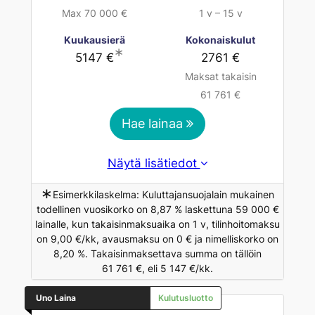
Max 70 000 €
1 v – 15 v
Kuukausierä
Kokonaiskulut
∗
5147 €
2761 €
Maksat takaisin
61 761 €
Hae lainaa
Näytä lisätiedot
∗
Esimerkkilaskelma: Kuluttajansuojalain mukainen
todellinen vuosikorko on 8,87 % laskettuna 59 000 €
lainalle, kun takaisinmaksuaika on 1 v, tilinhoitomaksu
on 9,00 €/kk, avausmaksu on 0 € ja nimelliskorko on
8,20 %. Takaisinmaksettava summa on tällöin
61 761 €, eli 5 147 €/kk.
Uno Laina
Kulutusluotto