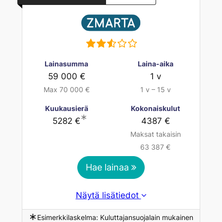
Lainasumma
Laina-aika
59 000 €
1 v
Max 70 000 €
1 v – 15 v
Kuukausierä
Kokonaiskulut
∗
5282 €
4387 €
Maksat takaisin
63 387 €
Hae lainaa
Näytä lisätiedot
∗
Esimerkkilaskelma: Kuluttajansuojalain mukainen